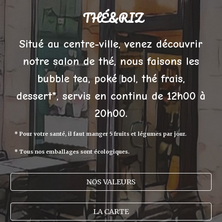
THÉ&RIZ
Situé au centre-ville, venez découvrir
notre salon de thé, nous faisons les
bubble tea,
poké bol, thé frais,
dessert*,
servis en
continu de 12h00 à
20
h
0
0.
* Pour votre santé, il faut manger 5 fruits et légumes par jour.
* Tous nos emballages sont écologiques.
NOS VALEURS
LA CARTE